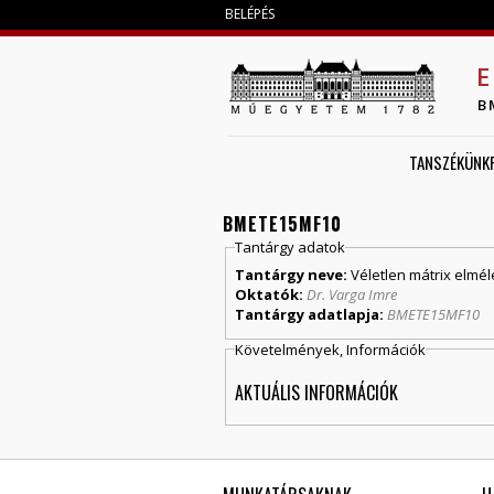
BELÉPÉS
E
B
TANSZÉKÜNK
BMETE15MF10
Tantárgy adatok
Tantárgy neve:
Véletlen mátrix elmél
Oktatók:
Dr. Varga Imre
Tantárgy adatlapja:
BMETE15MF10
Követelmények, Információk
AKTUÁLIS INFORMÁCIÓK