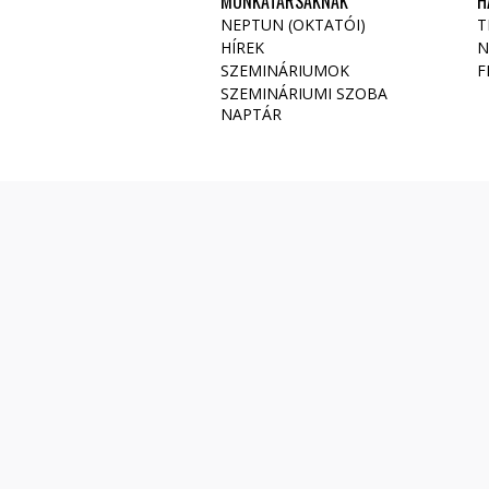
MUNKATÁRSAKNAK
H
NEPTUN (OKTATÓI)
T
HÍREK
N
SZEMINÁRIUMOK
F
SZEMINÁRIUMI SZOBA
NAPTÁR