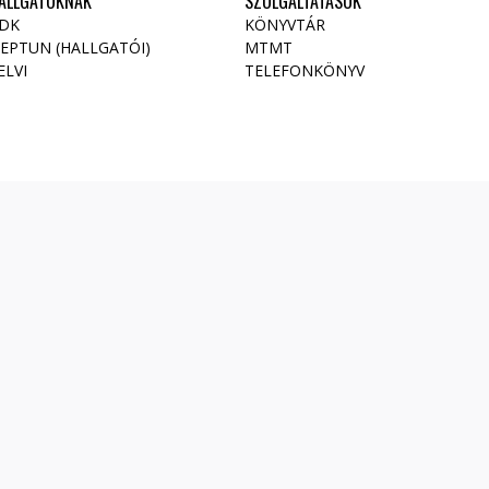
ALLGATÓKNAK
SZOLGÁLTATÁSOK
DK
KÖNYVTÁR
EPTUN (HALLGATÓI)
MTMT
ELVI
TELEFONKÖNYV