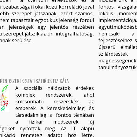
ióban a kvantum effektusok és a
módszerünk a s
 szabadságai fokai közti korreláció jóval
fontos vizsgál
sebb szerepet játszanak, ezért számos,
lokális moment
nem tapasztalt egzotikus jelenség fordul
implementác
zen jelenségek egy jelentős részében
együttműködés
 szerepet játszik az ún. integrálhatóság,
nemcsak a k
annak sérülése.
fejlesztéseihez
újszerű elméle
szilárdtest
mágnességének
tanulmányozzuk
RENDSZEREK STATISZTIKUS FIZIKÁJA
A szociális hálózatok érdekes
komplex rendszerek, ahol
kolcsonható részecskék az
emberek. A kereskedelmileg és
társadalmilag is fontos témában
a fizikai módszerek új
ségeket nyitottak meg. Az IT alapú
ikáció rengeteg adatot hoz létre,