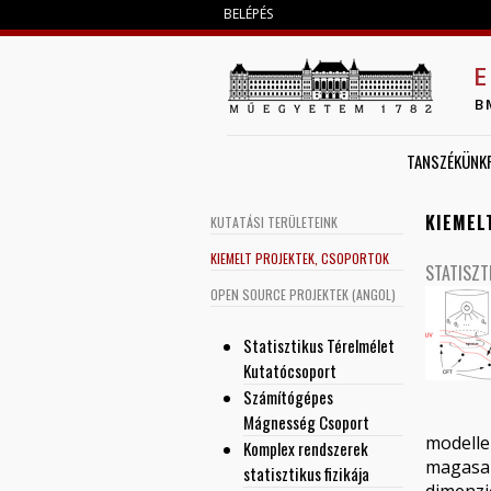
BELÉPÉS
E
B
TANSZÉKÜNK
KIEMEL
KUTATÁSI TERÜLETEINK
KIEMELT PROJEKTEK, CSOPORTOK
STATISZT
OPEN SOURCE PROJEKTEK (ANGOL)
Statisztikus Térelmélet
Kutatócsoport
Számítógépes
Mágnesség Csoport
modelle
Komplex rendszerek
magasab
statisztikus fizikája