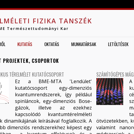
Jump to navigation
LMÉLETI FIZIKA TANSZÉK
ME Természettudományi Kar
RŐL
KUTATÁS
OKTATÁS
MUNKATÁRSAK
LETÖLTÉSEK
T PROJEKTEK, CSOPORTOK
IKUS TÉRELMÉLET KUTATÓCSOPORT
SZÁMÍTÓGÉPES MÁG
Ez a BME-MTA 'Lendület'
A
kutatócsoport egy-dimenziós
k
kvantumrendszerek, így például
c
spinláncok, egy-dimenziós Bose-
s
gázok, illetve az ezekhez
m
kapcsolódó kvantumtérelméleti
t
k dinamikájának leírásával foglalkozik. A
ötvözetekben, k
b dimenziós rendszerekhez képest egy
valamint nanoré