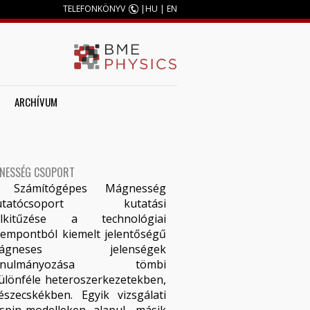
TELEFONKÖNYV
|
HU
|
EN
ARCHÍVUM
NESSÉG CSOPORT
 Számítógépes Mágnesség
utatócsoport kutatási
élkitűzése a technológiai
zempontból kiemelt jelentőségű
ágneses jelenségek
anulmányozása tömbi
ülönféle heteroszerkezetekben,
szecskékben. Egyik vizsgálati