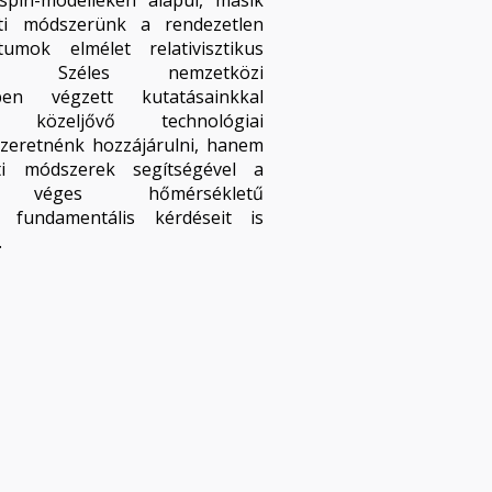
pin-modelleken alapul, másik
ati módszerünk a rendezetlen
umok elmélet relativisztikus
iója. Széles nemzetközi
ben végzett kutatásainkkal
özeljővő technológiai
 szeretnénk hozzájárulni, hanem
ti módszerek segítségével a
ek véges hőmérsékletű
 fundamentális kérdéseit is
.