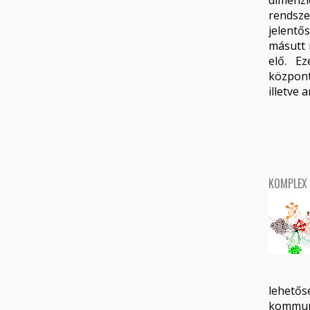
dimenz
rendszer
jelentő
másutt 
elő. E
központi
illetve 
KOMPLEX 
lehető
kommun