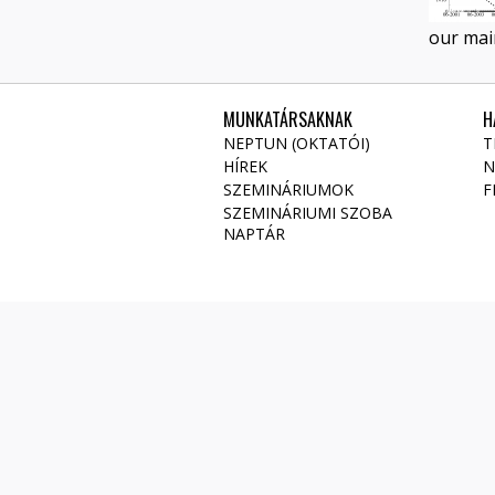
our main
MUNKATÁRSAKNAK
H
NEPTUN (OKTATÓI)
T
HÍREK
N
SZEMINÁRIUMOK
F
SZEMINÁRIUMI SZOBA
NAPTÁR