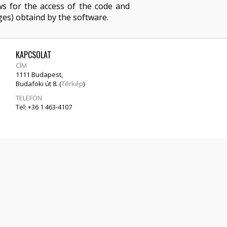
s for the access of the code and
uages) obtaind by the software.
KAPCSOLAT
CÍM
1111 Budapest,
Budafoki út 8. (
Térkép
)
TELEFON
Tel: +36 1 463-4107