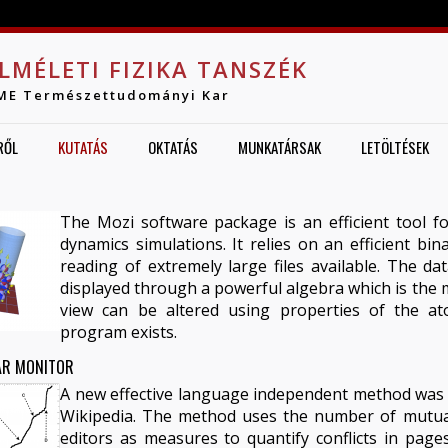
Jump to navigation
LMÉLETI FIZIKA TANSZÉK
ME Természettudományi Kar
RŐL
KUTATÁS
OKTATÁS
MUNKATÁRSAK
LETÖLTÉSEK
The Mozi software package is an efficient tool for
dynamics simulations. It relies on an efficient bi
reading of extremely large files available. The da
displayed through a powerful algebra which is the 
view can be altered using properties of the
program exists.
AR MONITOR
A new effective language independent method was d
Wikipedia. The method uses the number of mutual
editors as measures to quantify conflicts in pag