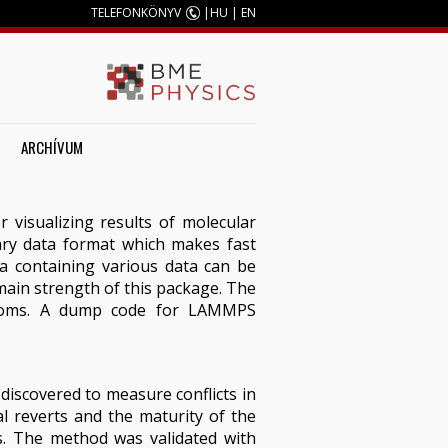
TELEFONKÖNYV
|
HU
|
EN
ARCHÍVUM
 visualizing results of molecular
nary data format which makes fast
ta containing various data can be
main strength of this package. The
 atoms. A dump code for LAMMPS
iscovered to measure conflicts in
 reverts and the maturity of the
es. The method was validated with