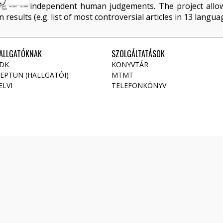
independent human judgements. The project allow
 results (e.g. list of most controversial articles in 13 lang
ALLGATÓKNAK
SZOLGÁLTATÁSOK
DK
KÖNYVTÁR
EPTUN (HALLGATÓI)
MTMT
ELVI
TELEFONKÖNYV