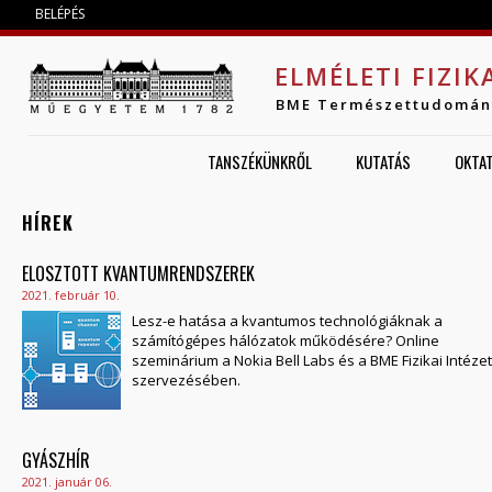
Jump to navigation
BELÉPÉS
ELMÉLETI FIZIK
BME Természettudomán
TANSZÉKÜNKRŐL
KUTATÁS
OKTA
HÍREK
OLDALAK
ELOSZTOTT KVANTUMRENDSZEREK
2021. február 10.
Lesz-e hatása a kvantumos technológiáknak a
számítógépes hálózatok működésére? Online
szeminárium a Nokia Bell Labs és a BME Fizikai Intézet
szervezésében.
GYÁSZHÍR
2021. január 06.