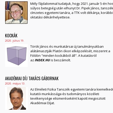
Mély fájdalommal tudatjuk, hogy 2021. január 5-én ho
súlyos betegség után elhunyt Dr. Pipek János, tanszé
címzetes egyetemi tanára, a TTK volt dékánja, korábbi
oktatási dékánhelyettese.
KOCKÁK
2020. július 19.
Török János és munkatársai új tanulmányukban
alátámasztják Platón ókori elképzelését, miszerint a
Földön "minden kockákból áll". A kutatásról
az
INDEX.HU
is beszámolt.
AKADÉMIAI DÍJ TAKÁCS GÁBORNAK
2020. május 13.
Az Elméleti Fizika Tanszék egyetemi tanára kiemelked
kutatói munkássága és tudományos közéleti
tevékenysége elismeréseként kapott megosztott
Akadémiai Díjat.