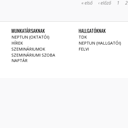
« első
‹ előző
1
2
MUNKATÁRSAKNAK
HALLGATÓKNAK
NEPTUN (OKTATÓI)
TDK
HÍREK
NEPTUN (HALLGATÓI)
SZEMINÁRIUMOK
FELVI
SZEMINÁRIUMI SZOBA
NAPTÁR