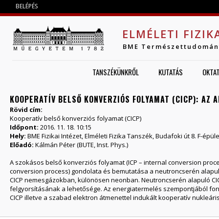
Jump to navigation
BELÉPÉS
ELMÉLETI FIZIK
BME Természettudomán
TANSZÉKÜNKRŐL
KUTATÁS
OKTA
KOOPERATÍV BELSŐ KONVERZIÓS FOLYAMAT (CICP): AZ 
Rövid cím:
Kooperatív belső konverziós folyamat (CICP)
Időpont:
2016. 11. 18. 10:15
Hely:
BME Fizikai Intézet, Elméleti Fizika Tanszék, Budafoki út 8. F-épül
Előadó:
Kálmán Péter (BUTE, Inst. Phys.)
A szokásos belső konverziós folyamat (ICP – internal conversion proce
conversion process) gondolata és bemutatása a neutroncserén alapuló
CICP nemesgázokban, különösen neonban. Neutroncserén alapuló CICP
felgyorsításának a lehetősége. Az energiatermelés szempontjából font
CICP illetve a szabad elektron átmenettel indukált kooperatív nukleári