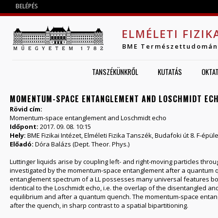
Jump to navigation
BELÉPÉS
ELMÉLETI FIZIK
BME Természettudomán
TANSZÉKÜNKRŐL
KUTATÁS
OKTA
MOMENTUM-SPACE ENTANGLEMENT AND LOSCHMIDT ECHO
Rövid cím:
Momentum-space entanglement and Loschmidt echo
Időpont:
2017. 09. 08. 10:15
Hely:
BME Fizikai Intézet, Elméleti Fizika Tanszék, Budafoki út 8. F-épül
Előadó:
Dóra Balázs (Dept. Theor. Phys.)
Luttinger liquids arise by coupling left- and right-moving particles throu
investigated by the momentum-space entanglement after a quantum 
entanglement spectrum of a LL possesses many universal features bot
identical to the Loschmidt echo, i.e. the overlap of the disentangled a
equilibrium and after a quantum quench. The momentum-space entangl
after the quench, in sharp contrast to a spatial bipartitioning.