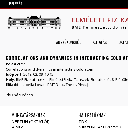
Jump to navigation
BELÉPÉS
ELMÉLETI FIZIK
BME Természettudomán
TANSZÉKÜNKRŐL
KUTATÁS
OKTA
CORRELATIONS AND DYNAMICS IN INTERACTING COLD A
Rövid cím:
Correlations and dynamics in interacting cold atom
Időpont:
2018. 02. 09. 10:15
Hely:
BME Fizikai Intézet, Elméleti Fizika Tanszék, Budafoki út 8. F-épül
Előadó:
Izabella Lovas (BME Dept. Theor. Phys.)
PhD házi védés
MUNKATÁRSAKNAK
HALLGATÓKNAK
NEPTUN (OKTATÓI)
TDK
HÍREK
NEPTUN (HALLGATÓI)