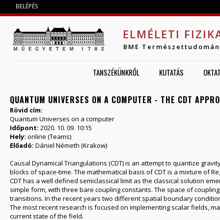
Jump to navigation
BELÉPÉS
ELMÉLETI FIZIK
BME Természettudomán
TANSZÉKÜNKRŐL
KUTATÁS
OKTA
QUANTUM UNIVERSES ON A COMPUTER - THE CDT APPR
Rövid cím:
Quantum Universes on a computer
Időpont:
2020. 10. 09. 10:15
Hely:
online (Teams)
Előadó:
Dániel Németh (Krakow)
Causal Dynamical Triangulations (CDT) is an attempt to quantize gravity 
blocks of space-time. The mathematical basis of CDT is a mixture of R
CDT has a well defined semiclassical limit as the classical solution eme
simple form, with three bare coupling constants. The space of coupling
transitions. In the recent years two different spatial boundary condi
The most recent research is focused on implementing scalar fields, mas
current state of the field.