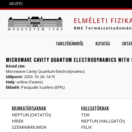
Jump to navigation
BELÉPÉS
ELMÉLETI FIZIK
BME Természettudomán
TANSZÉKÜNKRŐL
KUTATÁS
OKTA
MICROWAVE CAVITY QUANTUM ELECTRODYNAMICS WITH
Rövid cím:
Microwave Cavity Quantum Electrodynamics
Időpont:
2020. 10. 26. 14:15
Hely:
online (Teams)
Előadó:
Pasquale Scarlino (EPFL)
MUNKATÁRSAKNAK
HALLGATÓKNAK
NEPTUN (OKTATÓI)
TDK
HÍREK
NEPTUN (HALLGATÓI)
SZEMINÁRIUMOK
FELVI