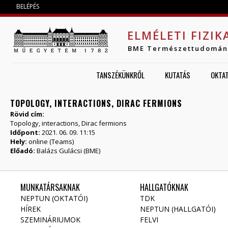
Jump to navigation
BELÉPÉS
ELMÉLETI FIZIK
BME Természettudomán
TANSZÉKÜNKRŐL
KUTATÁS
OKTA
TOPOLOGY, INTERACTIONS, DIRAC FERMIONS
Rövid cím:
Topology, interactions, Dirac fermions
Időpont:
2021. 06. 09. 11:15
Hely:
online (Teams)
Előadó:
Balázs Gulácsi (BME)
MUNKATÁRSAKNAK
HALLGATÓKNAK
NEPTUN (OKTATÓI)
TDK
HÍREK
NEPTUN (HALLGATÓI)
SZEMINÁRIUMOK
FELVI