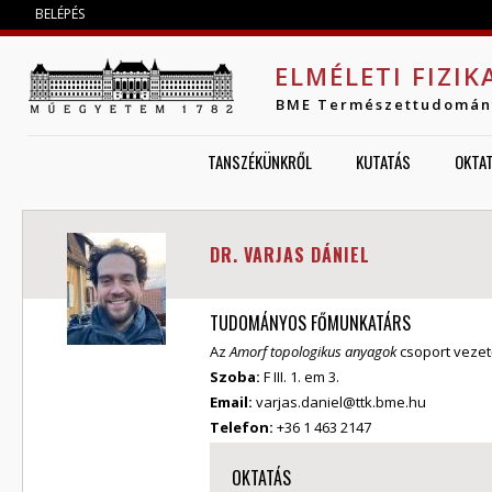
Jump to navigation
BELÉPÉS
ELMÉLETI FIZIK
BME Természettudomán
TANSZÉKÜNKRŐL
KUTATÁS
OKTA
DR. VARJAS DÁNIEL
TUDOMÁNYOS FŐMUNKATÁRS
Az
Amorf topologikus anyagok
csoport vezet
Szoba:
F III. 1. em 3.
Email:
varjas.daniel@ttk.bme.hu
Telefon:
+36 1 463 2147
OKTATÁS