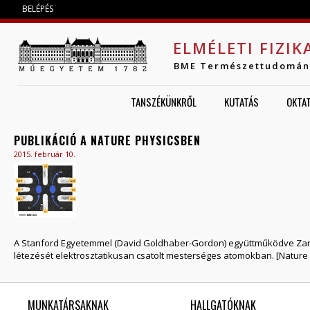
Jump to navigation
BELÉPÉS
ELMÉLETI FIZIK
BME Természettudomán
TANSZÉKÜNKRŐL
KUTATÁS
OKTA
PUBLIKÁCIÓ A NATURE PHYSICSBEN
2015. február 10.
A Stanford Egyetemmel (David Goldhaber-Gordon) együttműködve Zarán
létezését elektrosztatikusan csatolt mesterséges atomokban. [Nature
MUNKATÁRSAKNAK
HALLGATÓKNAK