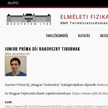
Jump to navigation
BELÉPÉS
ELMÉLETI FIZIK
BME Természettudomán
TANSZÉKÜNKRŐL
KUTATÁS
OKTA
JUNIOR PRÍMA DÍJ RAKOVSZKY TIBORNAK
2024. december 07.
A Junior Príma Díj ,,Magyar Tudomány'' kategóriájában díjazták
Rakovsz
Az Magyar Fejlesztési Bank sajtóközleménye:
https://www.mfb.hu/koz
Link:
https://www.mfb.hu/kozlemenyek/atadtak-a-junior-prima-dijakat-a-magya